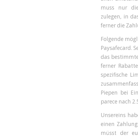
muss nur die
zulegen, in d
ferner die Zahl
Folgende mögli
Paysafecard. S
das bestimmtes
ferner Rabatte
spezifische L
zusammenfasse
Piepen bei Ei
parece nach 2.
Unsereins hab
einen Zahlung
müsst der eu