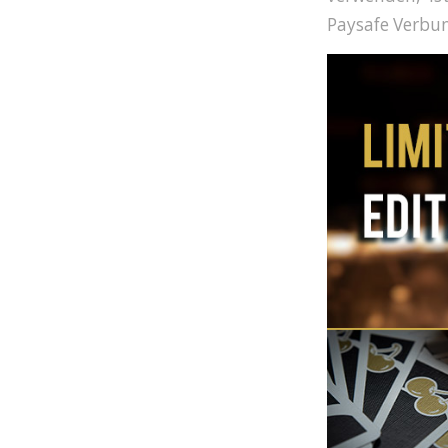
Paysafe Verbund