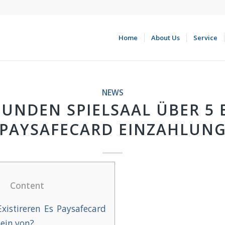
Home
About Us
Service
NEWS
UNDEN SPIELSAAL ÜBER 5
PAYSAFECARD EINZAHLUN
Content
Existireren Es Paysafecard
sein von?