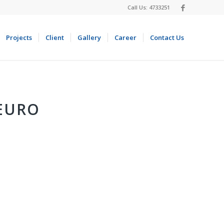
Call Us: 4733251
Projects
Client
Gallery
Career
Contact Us
 EURO
G