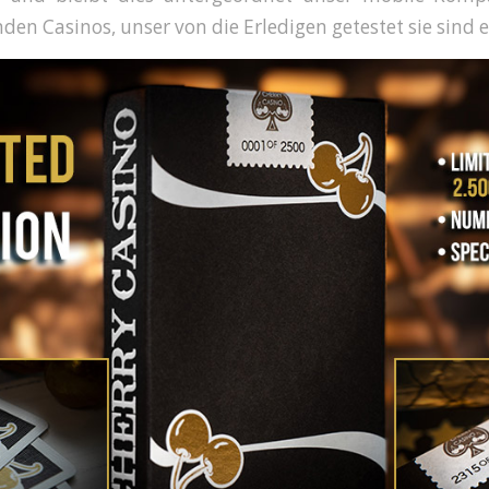
en Casinos, unser von die Erledigen getestet sie sind er