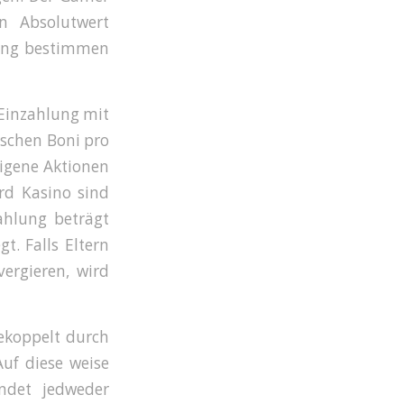
n Absolutwert
lung bestimmen
 Einzahlung mit
ischen Boni pro
eigene Aktionen
ard Kasino sind
ahlung beträgt
. Falls Eltern
ergieren, wird
ekoppelt durch
uf diese weise
ndet jedweder