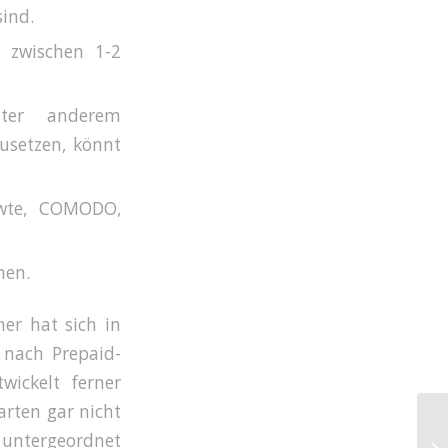
sind.
e zwischen 1-2
ter anderem
usetzen, könnt
wte, COMODO,
hen.
er hat sich in
 nach Prepaid-
wickelt ferner
arten gar nicht
Th
untergeordnet
sp